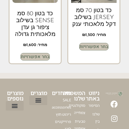
כד בטון 70 סמ
כד בטון 80 סמ
JERSEY בשילוב
SENSE בשילוב
דקל מלאכותי ענק
ציפור גן עדן
מלאכותית גדולה
מחיר:
1,500
₪
בחר אפשרויות
מחיר:
1,600
₪
בחר אפשרויות
ניווט
המשפחה
מיוחדים
מוצרים
מוצרים
באתר
שלנו
נוספים
SALE
הסיפור
סוקולנטים
accessories
ציפור גן עדן
עציץ דקל לבית
עציצים ללובי
פיקוס כינורי
דרצנה מרגינטה
עציצים מלאכותיים למרפסת
עץ זית מלאכותי
צמחייה
שלנו
ריהוט חוץ
כדים לגינה
כדים מעוצבים לסלון
כדים לעציצים גדולים
עציצים למשרד
כלים לעציצים
עץ זית למרפסת
בין
טבעית
פרוייקטים
צמחייה
לובי