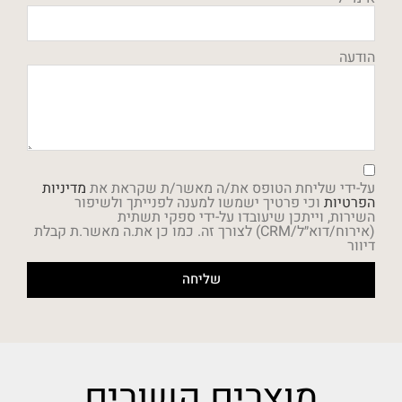
הודעה
על-ידי שליחת הטופס את/ה מאשר/ת שקראת את
מדיניות
הפרטיות
וכי פרטיך ישמשו למענה לפנייתך ולשיפור
השירות, וייתכן שיעובדו על-ידי ספקי תשתית
(אירוח/דוא״ל/CRM) לצורך זה. כמו כן את.ה מאשר.ת קבלת
דיוור
שליחה
מוצרים קשורים