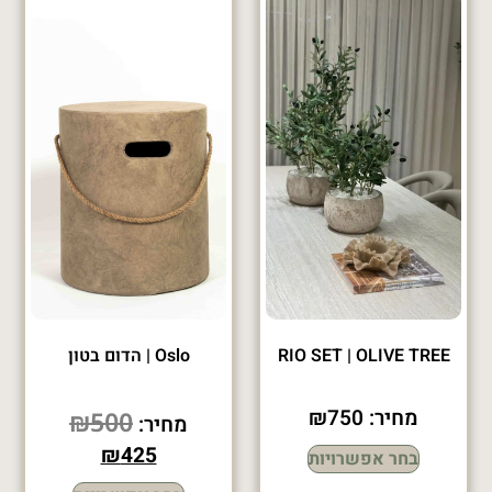
RIO SET | OLIVE TREE
Oslo | הדום בטון
מחיר:
750
₪
₪
500
מחיר:
₪
425
בחר אפשרויות