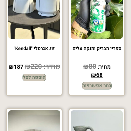
ספריי מבריק ומנקה עלים
זוג אגרטלי "Kendall"
80
₪
מחיר:
220
₪
מחיר:
187
₪
₪
68
הוספה לסל
בחר אפשרויות