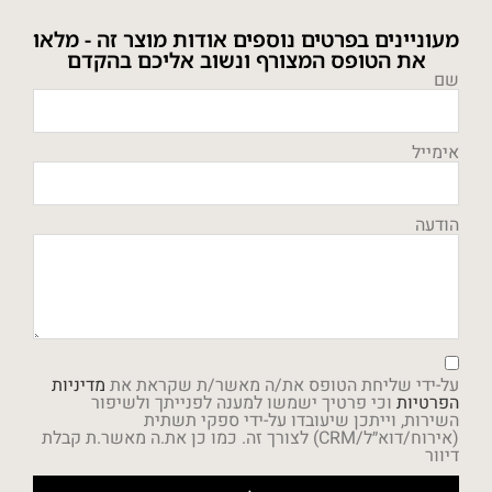
מעוניינים בפרטים נוספים אודות מוצר זה - מלאו
את הטופס המצורף ונשוב אליכם בהקדם
שם
אימייל
הודעה
על-ידי שליחת הטופס את/ה מאשר/ת שקראת את
מדיניות
הפרטיות
וכי פרטיך ישמשו למענה לפנייתך ולשיפור
השירות, וייתכן שיעובדו על-ידי ספקי תשתית
(אירוח/דוא״ל/CRM) לצורך זה. כמו כן את.ה מאשר.ת קבלת
דיוור