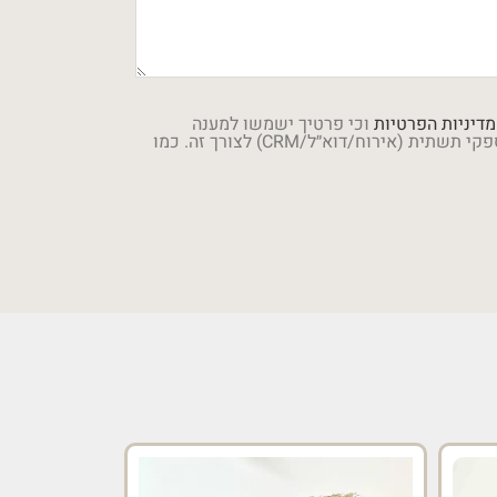
מדיניות הפרטיות
וכי פרטיך ישמשו למענה
לפנייתך ולשיפור השירות, וייתכן שיעובדו על-ידי ספקי תשתית (אירוח/דוא״ל/CRM) לצורך זה. כמו