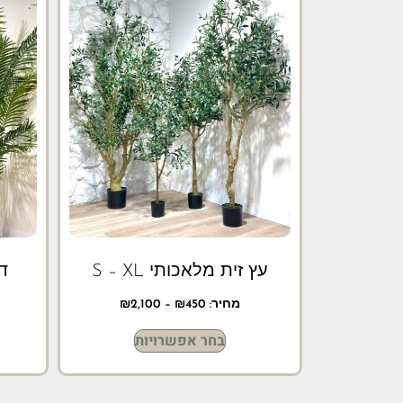
עץ זית מלאכותי S – XL
דק
מחיר:
450
₪
–
2,100
₪
בחר אפשרויות