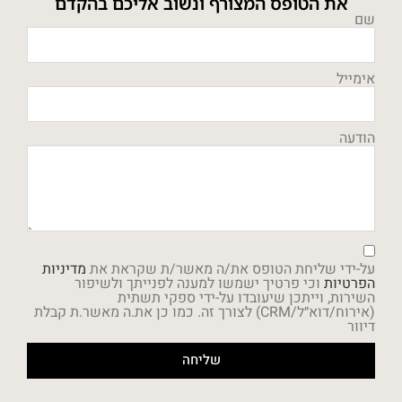
את הטופס המצורף ונשוב אליכם בהקדם
שם
אימייל
הודעה
על-ידי שליחת הטופס את/ה מאשר/ת שקראת את
מדיניות
הפרטיות
וכי פרטיך ישמשו למענה לפנייתך ולשיפור
השירות, וייתכן שיעובדו על-ידי ספקי תשתית
(אירוח/דוא״ל/CRM) לצורך זה. כמו כן את.ה מאשר.ת קבלת
דיוור
שליחה