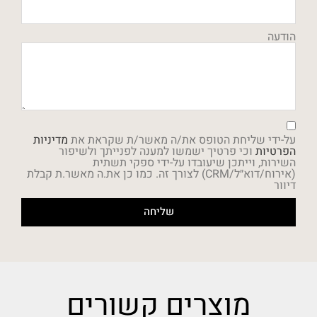
הודעה
על-ידי שליחת הטופס את/ה מאשר/ת שקראת את
מדיניות
הפרטיות
וכי פרטיך ישמשו למענה לפנייתך ולשיפור
השירות, וייתכן שיעובדו על-ידי ספקי תשתית
(אירוח/דוא״ל/CRM) לצורך זה. כמו כן את.ה מאשר.ת קבלת
דיוור
שליחה
מוצרים קשורים