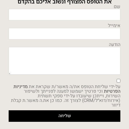
את הטופס המצורף ונשוב אליכם בהקדם
שם
אימייל
הודעה
על-ידי שליחת הטופס את/ה מאשר/ת שקראת את
מדיניות
הפרטיות
וכי פרטיך ישמשו למענה לפנייתך ולשיפור
השירות, וייתכן שיעובדו על-ידי ספקי תשתית
(אירוח/דוא״ל/CRM) לצורך זה. כמו כן את.ה מאשר.ת קבלת
דיוור
שליחה