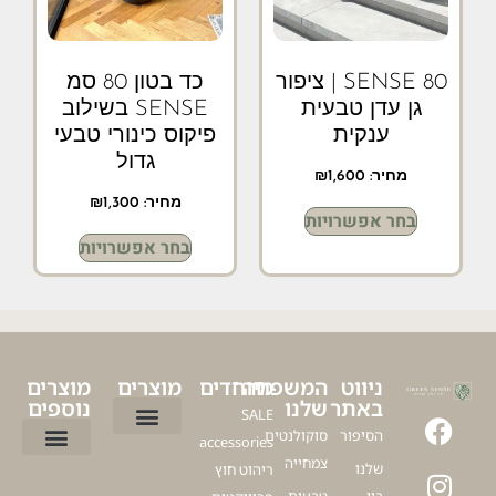
SENSE 80 | ציפור
כד בטון 80 סמ
גן עדן טבעית
SENSE בשילוב
ענקית
פיקוס כינורי טבעי
גדול
מחיר:
1,600
₪
מחיר:
1,300
₪
בחר אפשרויות
בחר אפשרויות
ניווט
המשפחה
מיוחדים
מוצרים
מוצרים
באתר
שלנו
נוספים
SALE
הסיפור
סוקולנטים
accessories
ציפור גן עדן
עציץ דקל לבית
עציצים ללובי
פיקוס כינורי
דרצנה מרגינטה
עציצים מלאכותיים למרפסת
עץ זית מלאכותי
צמחייה
שלנו
ריהוט חוץ
כדים לגינה
כדים מעוצבים לסלון
כדים לעציצים גדולים
עציצים למשרד
כלים לעציצים
עץ זית למרפסת