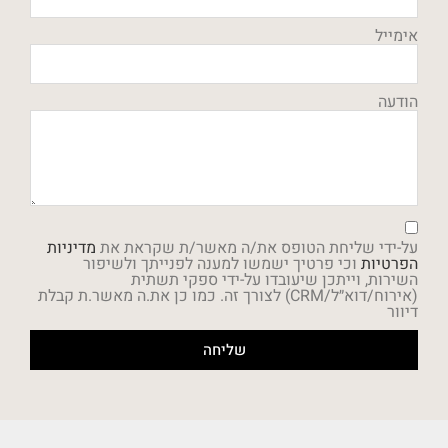
אימייל
הודעה
על-ידי שליחת הטופס את/ה מאשר/ת שקראת את
מדיניות
הפרטיות
וכי פרטיך ישמשו למענה לפנייתך ולשיפור
השירות, וייתכן שיעובדו על-ידי ספקי תשתית
(אירוח/דוא״ל/CRM) לצורך זה. כמו כן את.ה מאשר.ת קבלת
דיוור
שליחה