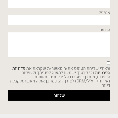
אימייל
הודעה
על-ידי שליחת הטופס את/ה מאשר/ת שקראת את
מדיניות
הפרטיות
וכי פרטיך ישמשו למענה לפנייתך ולשיפור
השירות, וייתכן שיעובדו על-ידי ספקי תשתית
(אירוח/דוא״ל/CRM) לצורך זה. כמו כן את.ה מאשר.ת קבלת
דיוור
שליחה