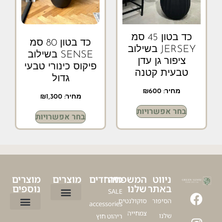
כד בטון 45 סמ
כד בטון 80 סמ
JERSEY בשילוב
SENSE בשילוב
ציפור גן עדן
פיקוס כינורי טבעי
טבעית קטנה
גדול
מחיר:
600
₪
מחיר:
1,300
₪
בחר אפשרויות
בחר אפשרויות
ניווט
המשפחה
מיוחדים
מוצרים
מוצרים
באתר
שלנו
נוספים
SALE
הסיפור
סוקולנטים
accessories
ציפור גן עדן
עציץ דקל לבית
עציצים ללובי
פיקוס כינורי
דרצנה מרגינטה
עציצים מלאכותיים למרפסת
עץ זית מלאכותי
צמחייה
שלנו
ריהוט חוץ
כדים לגינה
כדים מעוצבים לסלון
כדים לעציצים גדולים
עציצים למשרד
כלים לעציצים
עץ זית למרפסת