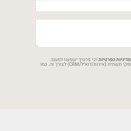
מדיניות הפרטיות
וכי פרטיך ישמשו למענה
לפנייתך ולשיפור השירות, וייתכן שיעובדו על-ידי ספקי תשתית (אירוח/דוא״ל/CRM) לצורך זה. כמו