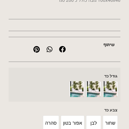
100x46x46 גובה כולל כ 200 סמ
שיתוף
גודל כד
צבע כד
שחור
לבן
אפור בטון
סהרה