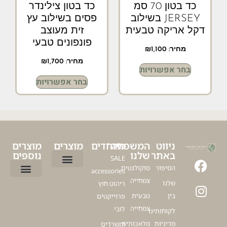
כד בטון 70 סמ
כד בטון צילינדר
JERSEY בשילוב
פסים בשילוב עץ
דקל אריקה טבעית
זית מעוצב
פונפונים טבעי
מחיר:
1,100
₪
מחיר:
1,700
₪
בחר אפשרויות
בחר אפשרויות
ניווט
המשפחה
מיוחדים
מוצרים
מוצרים
באתר
שלנו
נוספים
SALE
הסיפור
סוקולנטים
accessories
ציפור גן עדן
עציץ דקל לבית
עציצים ללובי
פיקוס כינורי
דרצנה מרגינטה
עציצים מלאכותיים למרפסת
עץ זית מלאכותי
צמחייה
שלנו
ריהוט חוץ
כדים לגינה
כדים מעוצבים לסלון
כדים לעציצים גדולים
עציצים למשרד
כלים לעציצים
עץ זית למרפסת
בין
טבעית
פרוייקטים
צמחייה
לובי
לקוחותינו
מדיניות
מלאכותית
ומשרדים