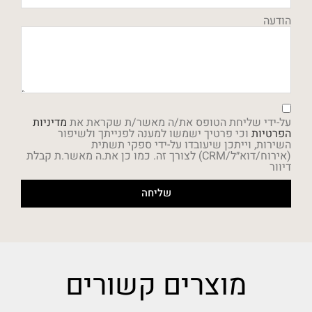
הודעה
על-ידי שליחת הטופס את/ה מאשר/ת שקראת את
מדיניות
הפרטיות
וכי פרטיך ישמשו למענה לפנייתך ולשיפור
השירות, וייתכן שיעובדו על-ידי ספקי תשתית
(אירוח/דוא״ל/CRM) לצורך זה. כמו כן את.ה מאשר.ת קבלת
דיוור
שליחה
מוצרים קשורים