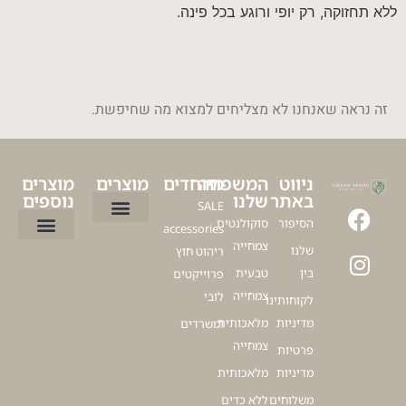
ללא תחזוקה, רק יופי ורוגע בכל פינה.
זה נראה שאנחנו לא מצליחים למצוא מה שחיפשת.
ניווט
המשפחה
מיוחדים
מוצרים
מוצרים
באתר
שלנו
נוספים
SALE
הסיפור
סוקולנטים
accessories
ציפור גן עדן
עציץ דקל לבית
עציצים ללובי
פיקוס כינורי
דרצנה מרגינטה
עציצים מלאכותיים למרפסת
עץ זית מלאכותי
צמחייה
שלנו
ריהוט חוץ
כדים לגינה
כדים מעוצבים לסלון
כדים לעציצים גדולים
עציצים למשרד
כלים לעציצים
עץ זית למרפסת
בין
טבעית
פרוייקטים
צמחייה
לובי
לקוחותינו
מדיניות
מלאכותית
ומשרדים
צמחייה
פרטיות
מדיניות
מלאכותית
משלוחים
ללא כדים