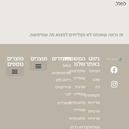
לחלל.
זה נראה שאנחנו לא מצליחים למצוא מה שחיפשת.
ניווט
המשפחה
מיוחדים
מוצרים
מוצרים
באתר
שלנו
נוספים
SALE
הסיפור
סוקולנטים
accessories
ציפור גן עדן
עציץ דקל לבית
עציצים ללובי
פיקוס כינורי
דרצנה מרגינטה
עציצים מלאכותיים למרפסת
עץ זית מלאכותי
צמחייה
שלנו
ריהוט חוץ
כדים לגינה
כדים מעוצבים לסלון
כדים לעציצים גדולים
עציצים למשרד
כלים לעציצים
עץ זית למרפסת
בין
טבעית
פרוייקטים
צמחייה
לובי
לקוחותינו
מדיניות
מלאכותית
ומשרדים
צמחייה
פרטיות
מדיניות
מלאכותית
משלוחים
ללא כדים