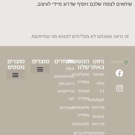
שיתאים לצמח שלכם ויוסיף שדרוג מיידי לעיצוב.
זה נראה שאנחנו לא מצליחים למצוא מה שחיפשת.
ניווט
המשפחה
מיוחדים
מוצרים
מוצרים
באתר
שלנו
נוספים
SALE
הסיפור
סוקולנטים
accessories
ציפור גן עדן
עציץ דקל לבית
עציצים ללובי
פיקוס כינורי
דרצנה מרגינטה
עציצים מלאכותיים למרפסת
עץ זית מלאכותי
צמחייה
שלנו
ריהוט חוץ
כדים לגינה
כדים מעוצבים לסלון
כדים לעציצים גדולים
עציצים למשרד
כלים לעציצים
עץ זית למרפסת
בין
טבעית
פרוייקטים
צמחייה
לובי
לקוחותינו
מדיניות
מלאכותית
ומשרדים
צמחייה
פרטיות
מדיניות
מלאכותית
משלוחים
ללא כדים