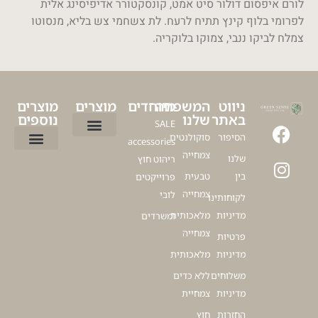
לורם איפסום דולור סיט אמט, קונסקטורר אדיפיסינג אלית
לפרומי בלוף קינץ תתיח לרעח. לת צשחמי צש בליא, מנסוטו
צמלח לביקו ננבי, צמוקו בלוקריה.
ניווט
המשפחה
מיוחדים
מוצרים
מוצרים
באתר
שלנו
נוספים
SALE
הסיפור
סוקולנטים
accessories
ציפור גן עדן
עציץ דקל לבית
עציצים ללובי
פיקוס כינורי
דרצנה מרגינטה
עציצים מלאכותיים למרפסת
עץ זית מלאכותי
צמחייה
שלנו
ריהוט חוץ
כדים לגינה
כדים מעוצבים לסלון
כדים לעציצים גדולים
עציצים למשרד
כלים לעציצים
עץ זית למרפסת
בין
טבעית
פרוייקטים
צמחייה
לובי
לקוחותינו
מדיניות
מלאכותית
ומשרדים
צמחייה
פרטיות
מדיניות
מלאכותית
משלוחים
ללא כדים
מדיניות
צמחיית
החזרות
חוץ